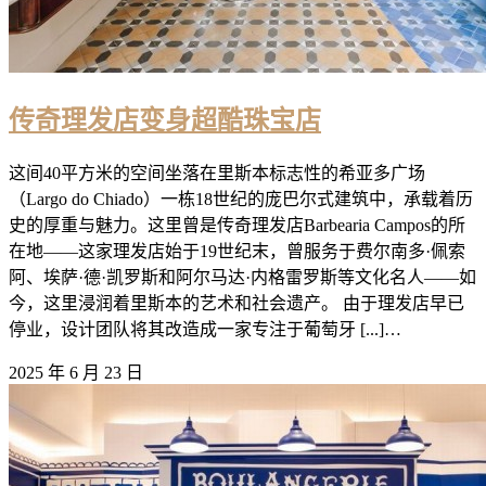
传奇理发店变身超酷珠宝店
这间40平方米的空间坐落在里斯本标志性的希亚多广场
（Largo do Chiado）一栋18世纪的庞巴尔式建筑中，承载着历
史的厚重与魅力。这里曾是传奇理发店Barbearia Campos的所
在地——这家理发店始于19世纪末，曾服务于费尔南多·佩索
阿、埃萨·德·凯罗斯和阿尔马达·内格雷罗斯等文化名人——如
今，这里浸润着里斯本的艺术和社会遗产。 由于理发店早已
停业，设计团队将其改造成一家专注于葡萄牙 [...]…
2025 年 6 月 23 日