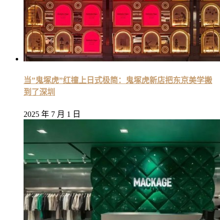
当”鬼塚虎”红撞上日式极简：鬼塚虎新店把东京美学搬
到了深圳
2025 年 7 月 1 日