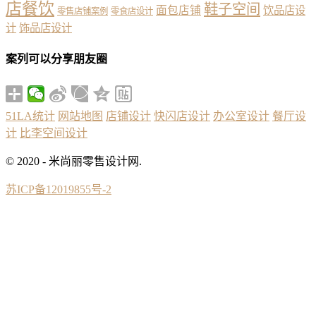
店餐饮
鞋子空间
面包店铺
饮品店设
零售店铺案例
零食店设计
计
饰品店设计
案列可以分享朋友圈
51LA统计
网站地图
店铺设计
快闪店设计
办公室设计
餐厅设
计
比李空间设计
© 2020 - 米尚丽零售设计网.
苏ICP备12019855号-2