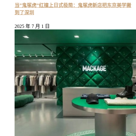
当”鬼塚虎”红撞上日式极简：鬼塚虎新店把东京美学搬
到了深圳
2025 年 7 月 1 日