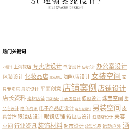
热门关键词
办公室设计
专卖店设计
上海探店
书店设计
VI设计
住宅设计
女装空间
化妆品店
包装设计
咖啡店设计
家
北京探店
店铺案例
店铺设计
平面创意
具专卖店
展览设计
店长资料
珠宝空间
橱窗设计
建材店铺
甜
手表店设计
开店选址
男装空间
电子产品店设计
皮
品店设计
电商资讯
电影城设计
眼镜店铺
美容
具首饰
眼镜店设计
箱包店设计
红酒店设计
酒
装饰材料
行业资讯
空间
超市设计
运动户外
软装饰品