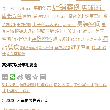
店铺案例
店铺设计
平面创意
具专卖店
展览设计
店长资料
珠宝空间
橱窗设计
建材店铺
甜
手表店设计
开店选址
男装空间
电子产品店设计
皮
品店设计
电商资讯
电影城设计
眼镜店铺
美容
具首饰
眼镜店设计
箱包店设计
红酒店设计
酒
装饰材料
行业资讯
空间
超市设计
运动户外
软装饰品
店餐饮
鞋子空间
面包店铺
饮品店设
零售店铺案例
零食店设计
计
饰品店设计
案列可以分享朋友圈
51LA统计
网站地图
店铺设计
快闪店设计
办公室设计
餐厅设
计
比李空间设计
© 2020 - 米尚丽零售设计网.