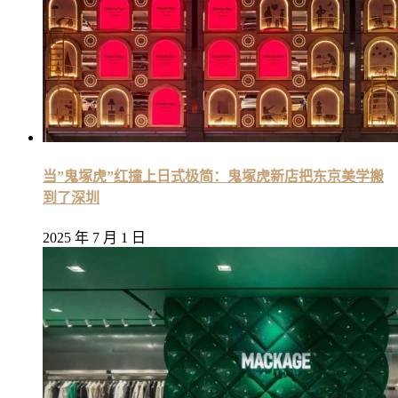
当”鬼塚虎”红撞上日式极简：鬼塚虎新店把东京美学搬
到了深圳
2025 年 7 月 1 日