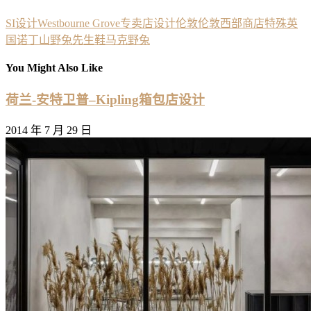
SI设计
Westbourne Grove
专卖店设计
伦敦
伦敦西部
商店
特殊
英
国
诺丁山
野兔先生
鞋
马克野兔
You Might Also Like
荷兰-安特卫普–Kipling箱包店设计
2014 年 7 月 29 日