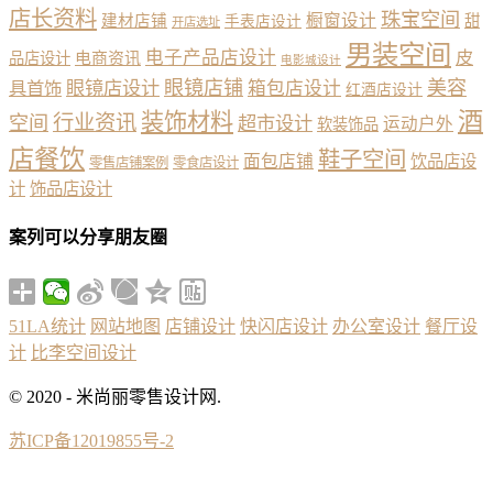
店长资料
珠宝空间
橱窗设计
建材店铺
甜
手表店设计
开店选址
男装空间
电子产品店设计
皮
品店设计
电商资讯
电影城设计
眼镜店铺
美容
具首饰
眼镜店设计
箱包店设计
红酒店设计
酒
装饰材料
行业资讯
空间
超市设计
运动户外
软装饰品
店餐饮
鞋子空间
面包店铺
饮品店设
零售店铺案例
零食店设计
计
饰品店设计
案列可以分享朋友圈
51LA统计
网站地图
店铺设计
快闪店设计
办公室设计
餐厅设
计
比李空间设计
© 2020 - 米尚丽零售设计网.
苏ICP备12019855号-2