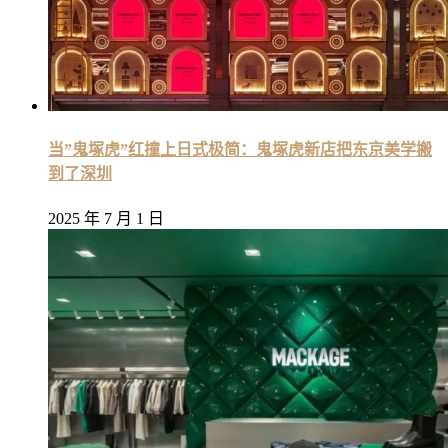
当”鬼塚虎”红撞上日式极简：鬼塚虎新店把东京美学搬
到了深圳
2025 年 7 月 1 日