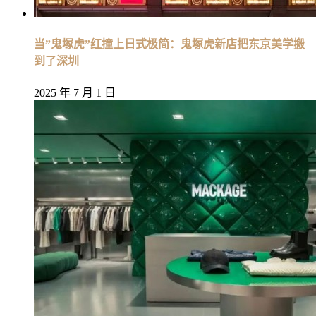
当”鬼塚虎”红撞上日式极简：鬼塚虎新店把东京美学搬
到了深圳
2025 年 7 月 1 日