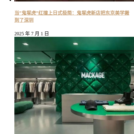
当”鬼塚虎”红撞上日式极简：鬼塚虎新店把东京美学搬
到了深圳
2025 年 7 月 1 日