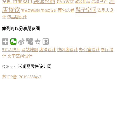
酒
装饰材料
行业资讯
空间
超市设计
运动户外
软装饰品
店餐饮
鞋子空间
面包店铺
饮品店设
零售店铺案例
零食店设计
计
饰品店设计
案列可以分享朋友圈
51LA统计
网站地图
店铺设计
快闪店设计
办公室设计
餐厅设
计
比李空间设计
© 2020 - 米尚丽零售设计网.
苏ICP备12019855号-2