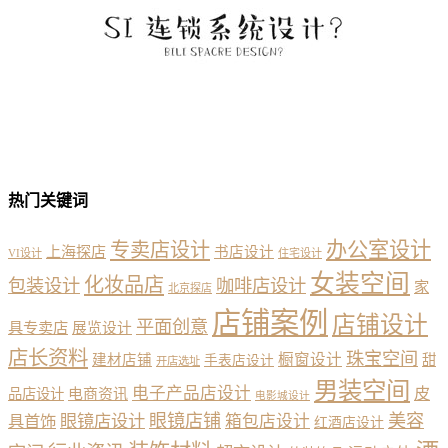
热门关键词
办公室设计
专卖店设计
上海探店
书店设计
VI设计
住宅设计
女装空间
化妆品店
包装设计
咖啡店设计
家
北京探店
店铺案例
店铺设计
平面创意
具专卖店
展览设计
店长资料
珠宝空间
橱窗设计
建材店铺
甜
手表店设计
开店选址
男装空间
电子产品店设计
皮
品店设计
电商资讯
电影城设计
眼镜店铺
美容
具首饰
眼镜店设计
箱包店设计
红酒店设计