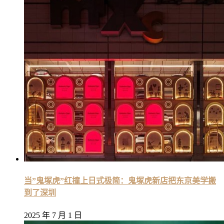
当”鬼塚虎”红撞上日式极简：鬼塚虎新店把东京美学搬
到了深圳
2025 年 7 月 1 日