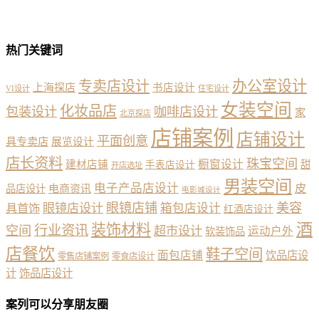
热门关键词
办公室设计
专卖店设计
上海探店
书店设计
VI设计
住宅设计
女装空间
化妆品店
包装设计
咖啡店设计
家
北京探店
店铺案例
店铺设计
平面创意
具专卖店
展览设计
店长资料
珠宝空间
橱窗设计
建材店铺
甜
手表店设计
开店选址
男装空间
电子产品店设计
皮
品店设计
电商资讯
电影城设计
眼镜店铺
美容
具首饰
眼镜店设计
箱包店设计
红酒店设计
酒
装饰材料
行业资讯
空间
超市设计
运动户外
软装饰品
店餐饮
鞋子空间
面包店铺
饮品店设
零售店铺案例
零食店设计
计
饰品店设计
案列可以分享朋友圈