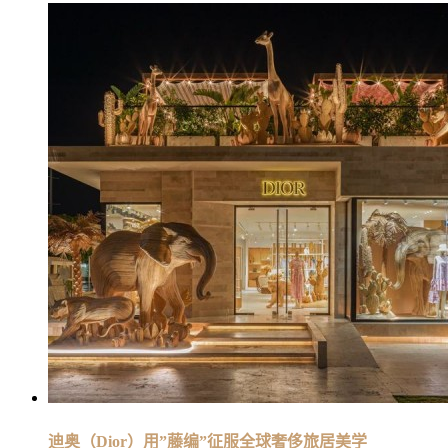
迪奥（Dior）用”藤编”征服全球奢侈旅居美学