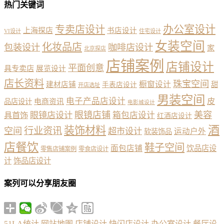
热门关键词
办公室设计
专卖店设计
上海探店
书店设计
VI设计
住宅设计
女装空间
化妆品店
包装设计
咖啡店设计
家
北京探店
店铺案例
店铺设计
平面创意
具专卖店
展览设计
店长资料
珠宝空间
橱窗设计
建材店铺
甜
手表店设计
开店选址
男装空间
电子产品店设计
皮
品店设计
电商资讯
电影城设计
眼镜店铺
美容
具首饰
眼镜店设计
箱包店设计
红酒店设计
酒
装饰材料
行业资讯
空间
超市设计
运动户外
软装饰品
店餐饮
鞋子空间
面包店铺
饮品店设
零售店铺案例
零食店设计
计
饰品店设计
案列可以分享朋友圈
51LA统计
网站地图
店铺设计
快闪店设计
办公室设计
餐厅设