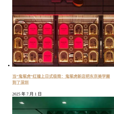
当”鬼塚虎”红撞上日式极简：鬼塚虎新店把东京美学搬
到了深圳
2025 年 7 月 1 日