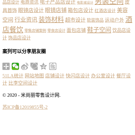
男装空间
电子产品店设计
皮
品店设计
电商资讯
电影城设计
眼镜店铺
美容
具首饰
眼镜店设计
箱包店设计
红酒店设计
酒
装饰材料
行业资讯
空间
超市设计
运动户外
软装饰品
店餐饮
鞋子空间
面包店铺
饮品店设
零售店铺案例
零食店设计
计
饰品店设计
案列可以分享朋友圈
51LA统计
网站地图
店铺设计
快闪店设计
办公室设计
餐厅设
计
比李空间设计
© 2020 - 米尚丽零售设计网.
苏ICP备12019855号-2