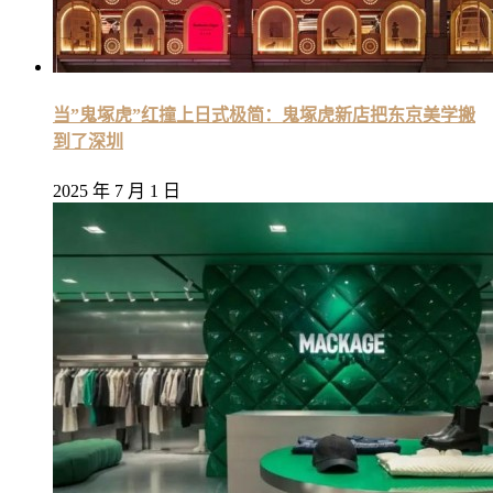
当”鬼塚虎”红撞上日式极简：鬼塚虎新店把东京美学搬
到了深圳
2025 年 7 月 1 日