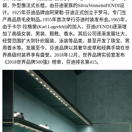
袋，外型像法式长棍，由芬迪家族的SilviaVenturiniFENDI设
计。1925年芬迪品牌由阿黛勒·芬迪正式创立于罗马，专门生
产高品质毛皮制品｡1955年首次举行芬迪时装发布会｡1965年，
由于卡尔·拉格斐(Karl Lagerfeld)的加入，芬迪(FENDI)逐渐增
加了高级女装、男装、鞋靴、香水。其后公司逐渐发展壮大，
经营范围扩大到针织服装、泳装等品类，甚至开发了珠宝、男
用香水等。发展至今，芬迪品牌以其奢华皮草和经典手袋在世
界高级时装界享有盛誉。2018年12月，世界品牌实验室发布
《2018世界品牌500强》榜单，芬迪排名第415。