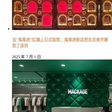
当”鬼塚虎”红撞上日式极简：鬼塚虎新店把东京美学搬
到了深圳
2025 年 7 月 1 日