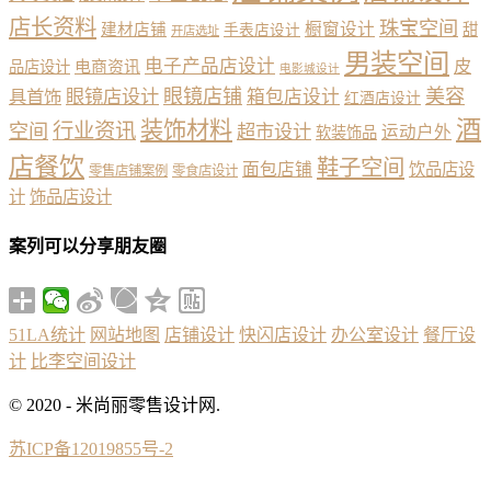
店长资料
珠宝空间
橱窗设计
建材店铺
甜
手表店设计
开店选址
男装空间
电子产品店设计
皮
品店设计
电商资讯
电影城设计
眼镜店铺
美容
具首饰
眼镜店设计
箱包店设计
红酒店设计
酒
装饰材料
行业资讯
空间
超市设计
运动户外
软装饰品
店餐饮
鞋子空间
面包店铺
饮品店设
零售店铺案例
零食店设计
计
饰品店设计
案列可以分享朋友圈
51LA统计
网站地图
店铺设计
快闪店设计
办公室设计
餐厅设
计
比李空间设计
© 2020 - 米尚丽零售设计网.
苏ICP备12019855号-2