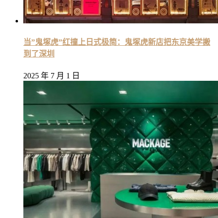
当”鬼塚虎”红撞上日式极简：鬼塚虎新店把东京美学搬
到了深圳
2025 年 7 月 1 日