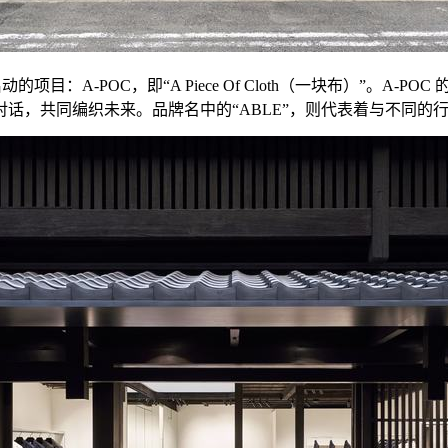
998年启动的项目：A-POC，即“A Piece Of Cloth（一块布
话，共同编织未来。品牌名中的“ABLE”，则代表着与不同的