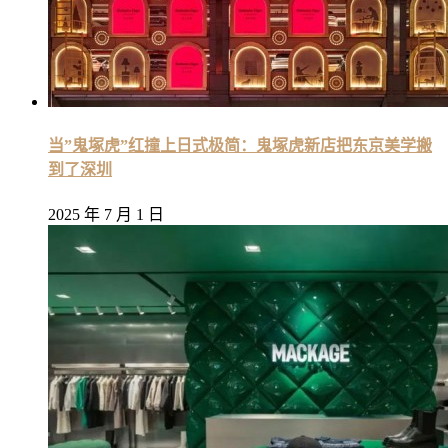
当”鬼塚虎”红撞上日式极简：鬼塚虎新店把东京美学搬
到了深圳
2025 年 7 月 1 日