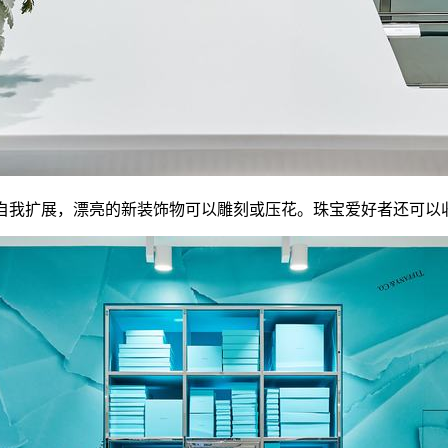
吧鼓励互动和自我扩展，漂亮的新装饰物可以雕刻或压花。珠宝爱好者还