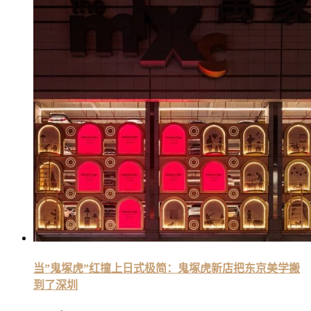
当”鬼塚虎”红撞上日式极简：鬼塚虎新店把东京美学搬
到了深圳