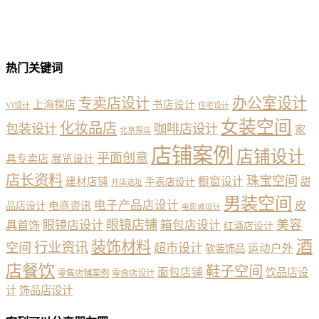
热门关键词
办公室设计
专卖店设计
上海探店
书店设计
VI设计
住宅设计
女装空间
化妆品店
包装设计
咖啡店设计
家
北京探店
店铺案例
店铺设计
平面创意
具专卖店
展览设计
店长资料
珠宝空间
橱窗设计
建材店铺
甜
手表店设计
开店选址
男装空间
电子产品店设计
皮
品店设计
电商资讯
电影城设计
眼镜店铺
美容
具首饰
眼镜店设计
箱包店设计
红酒店设计
酒
装饰材料
行业资讯
空间
超市设计
运动户外
软装饰品
店餐饮
鞋子空间
面包店铺
饮品店设
零售店铺案例
零食店设计
计
饰品店设计