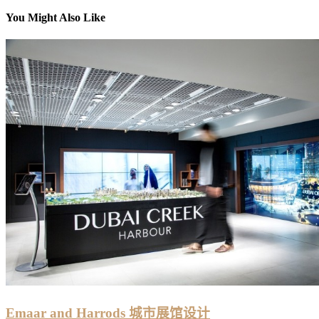
You Might Also Like
Emaar and Harrods 城市展馆设计