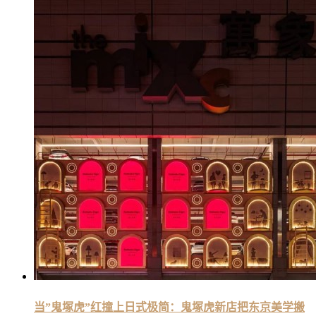
当”鬼塚虎”红撞上日式极简：鬼塚虎新店把东京美学搬