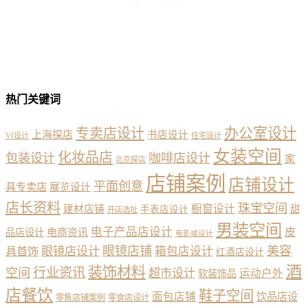
热门关键词
办公室设计
专卖店设计
上海探店
书店设计
VI设计
住宅设计
女装空间
化妆品店
包装设计
咖啡店设计
家
北京探店
店铺案例
店铺设计
平面创意
具专卖店
展览设计
店长资料
珠宝空间
橱窗设计
建材店铺
甜
手表店设计
开店选址
男装空间
电子产品店设计
皮
品店设计
电商资讯
电影城设计
眼镜店铺
美容
具首饰
眼镜店设计
箱包店设计
红酒店设计
酒
装饰材料
行业资讯
空间
超市设计
运动户外
软装饰品
店餐饮
鞋子空间
面包店铺
饮品店设
零售店铺案例
零食店设计