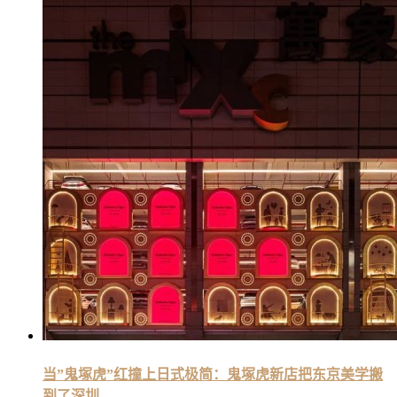
当”鬼塚虎”红撞上日式极简：鬼塚虎新店把东京美学搬
到了深圳