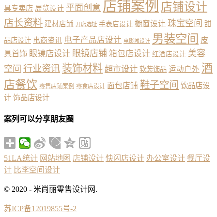
店铺案例
店铺设计
平面创意
具专卖店
展览设计
店长资料
珠宝空间
橱窗设计
建材店铺
甜
手表店设计
开店选址
男装空间
电子产品店设计
皮
品店设计
电商资讯
电影城设计
眼镜店铺
美容
具首饰
眼镜店设计
箱包店设计
红酒店设计
酒
装饰材料
行业资讯
空间
超市设计
运动户外
软装饰品
店餐饮
鞋子空间
面包店铺
饮品店设
零售店铺案例
零食店设计
计
饰品店设计
案列可以分享朋友圈
51LA统计
网站地图
店铺设计
快闪店设计
办公室设计
餐厅设
计
比李空间设计
© 2020 - 米尚丽零售设计网.
苏ICP备12019855号-2