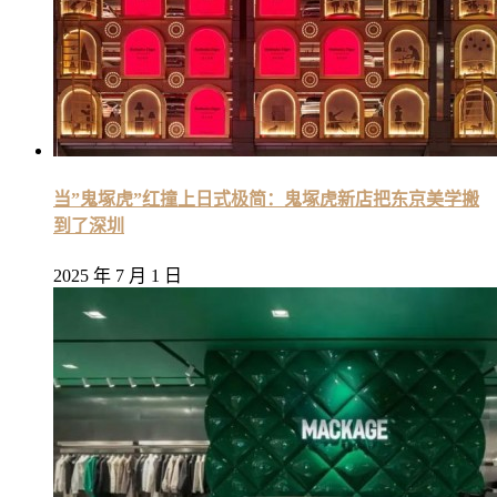
当”鬼塚虎”红撞上日式极简：鬼塚虎新店把东京美学搬
到了深圳
2025 年 7 月 1 日