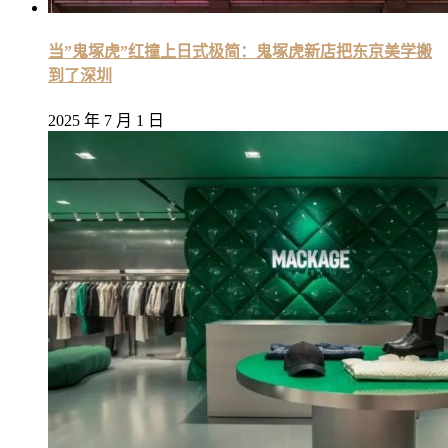
当”鬼塚虎”红撞上日式极简：鬼塚虎新店把东京美学搬
到了深圳
2025 年 7 月 1 日