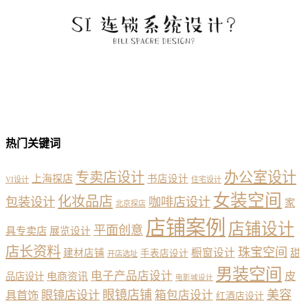
热门关键词
办公室设计
专卖店设计
上海探店
书店设计
VI设计
住宅设计
女装空间
化妆品店
包装设计
咖啡店设计
家
北京探店
店铺案例
店铺设计
平面创意
具专卖店
展览设计
店长资料
珠宝空间
橱窗设计
建材店铺
甜
手表店设计
开店选址
男装空间
电子产品店设计
皮
品店设计
电商资讯
电影城设计
眼镜店铺
美容
具首饰
眼镜店设计
箱包店设计
红酒店设计