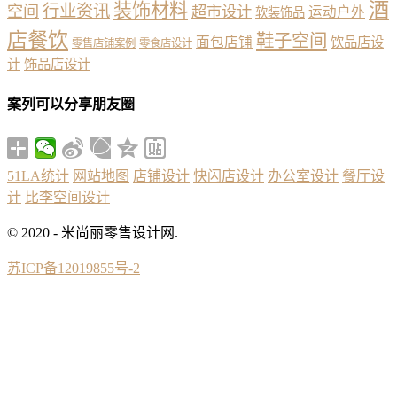
酒
装饰材料
行业资讯
空间
超市设计
运动户外
软装饰品
店餐饮
鞋子空间
面包店铺
饮品店设
零售店铺案例
零食店设计
计
饰品店设计
案列可以分享朋友圈
51LA统计
网站地图
店铺设计
快闪店设计
办公室设计
餐厅设
计
比李空间设计
© 2020 - 米尚丽零售设计网.
苏ICP备12019855号-2