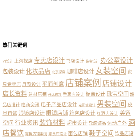
热门关键词
办公室设计
专卖店设计
上海探店
书店设计
VI设计
住宅设计
女装空间
化妆品店
包装设计
咖啡店设计
家
北京探店
店铺案例
店铺设计
平面创意
具专卖店
展览设计
店长资料
珠宝空间
橱窗设计
建材店铺
甜
手表店设计
开店选址
男装空间
电子产品店设计
皮
品店设计
电商资讯
电影城设计
眼镜店铺
美容
具首饰
眼镜店设计
箱包店设计
红酒店设计
酒
装饰材料
行业资讯
空间
超市设计
运动户外
软装饰品
店餐饮
鞋子空间
面包店铺
饮品店设
零售店铺案例
零食店设计