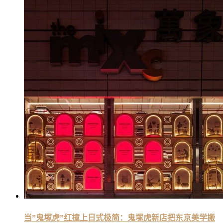
当”鬼塚虎”红撞上日式极简：鬼塚虎新店把东京美学搬