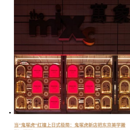
当”鬼塚虎”红撞上日式极简：鬼塚虎新店把东京美学搬