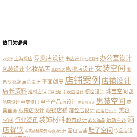
热门关键词
办公室设计
专卖店设计
上海探店
书店设计
VI设计
住宅设计
女装空间
化妆品店
包装设计
咖啡店设计
家
北京探店
店铺案例
店铺设计
平面创意
具专卖店
展览设计
店长资料
珠宝空间
橱窗设计
建材店铺
甜
手表店设计
开店选址
男装空间
电子产品店设计
皮
品店设计
电商资讯
电影城设计
眼镜店铺
美容
具首饰
眼镜店设计
箱包店设计
红酒店设计
酒
装饰材料
行业资讯
空间
超市设计
运动户外
软装饰品
店餐饮
鞋子空间
面包店铺
饮品店设
零售店铺案例
零食店设计