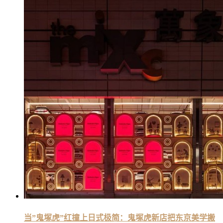
当”鬼塚虎”红撞上日式极简：鬼塚虎新店把东京美学搬