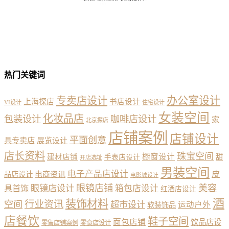
热门关键词
办公室设计
专卖店设计
上海探店
书店设计
VI设计
住宅设计
女装空间
化妆品店
包装设计
咖啡店设计
家
北京探店
店铺案例
店铺设计
平面创意
具专卖店
展览设计
店长资料
珠宝空间
橱窗设计
建材店铺
甜
手表店设计
开店选址
男装空间
电子产品店设计
皮
品店设计
电商资讯
电影城设计
眼镜店铺
美容
具首饰
眼镜店设计
箱包店设计
红酒店设计
酒
装饰材料
行业资讯
空间
超市设计
运动户外
软装饰品
店餐饮
鞋子空间
面包店铺
饮品店设
零售店铺案例
零食店设计