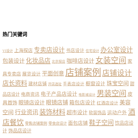
热门关键词
办公室设计
专卖店设计
上海探店
书店设计
VI设计
住宅设计
女装空间
化妆品店
包装设计
咖啡店设计
家
北京探店
店铺案例
店铺设计
平面创意
具专卖店
展览设计
店长资料
珠宝空间
橱窗设计
建材店铺
甜
手表店设计
开店选址
男装空间
电子产品店设计
皮
品店设计
电商资讯
电影城设计
眼镜店铺
美容
具首饰
眼镜店设计
箱包店设计
红酒店设计
酒
装饰材料
行业资讯
空间
超市设计
运动户外
软装饰品
店餐饮
鞋子空间
面包店铺
饮品店设
零售店铺案例
零食店设计
计
饰品店设计