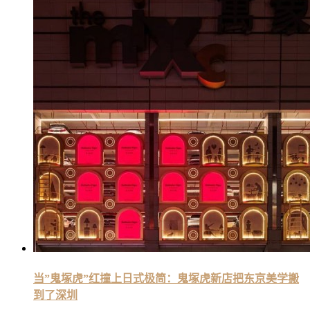
当”鬼塚虎”红撞上日式极简：鬼塚虎新店把东京美学搬
到了深圳