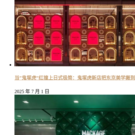
当”鬼塚虎”红撞上日式极简：鬼塚虎新店把东京美学搬
2025 年 7 月 1 日