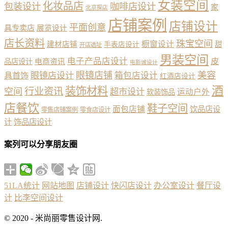
女装空间
化妆品店
包装设计
咖啡店设计
家
北京探店
店铺案例
店铺设计
平面创意
具专卖店
展览设计
店长资料
珠宝空间
橱窗设计
建材店铺
甜
手表店设计
开店选址
男装空间
电子产品店设计
皮
品店设计
电商资讯
电影城设计
眼镜店铺
美容
具首饰
眼镜店设计
箱包店设计
红酒店设计
酒
装饰材料
行业资讯
空间
超市设计
运动户外
软装饰品
店餐饮
鞋子空间
面包店铺
饮品店设
零售店铺案例
零食店设计
计
饰品店设计
案列可以分享朋友圈
51LA统计
网站地图
店铺设计
快闪店设计
办公室设计
餐厅设
计
比李空间设计
© 2020 - 米尚丽零售设计网.