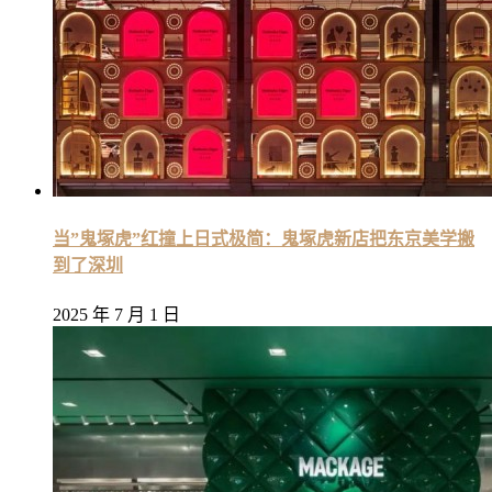
当”鬼塚虎”红撞上日式极简：鬼塚虎新店把东京美学搬
到了深圳
2025 年 7 月 1 日