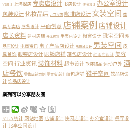
办公室设计
专卖店设计
上海探店
书店设计
VI设计
住宅设计
女装空间
化妆品店
包装设计
咖啡店设计
家
北京探店
店铺案例
店铺设计
平面创意
具专卖店
展览设计
店长资料
珠宝空间
橱窗设计
建材店铺
甜
手表店设计
开店选址
男装空间
电子产品店设计
皮
品店设计
电商资讯
电影城设计
眼镜店铺
美容
具首饰
眼镜店设计
箱包店设计
红酒店设计
酒
装饰材料
行业资讯
空间
超市设计
运动户外
软装饰品
店餐饮
鞋子空间
面包店铺
饮品店设
零售店铺案例
零食店设计
计
饰品店设计
案列可以分享朋友圈
51LA统计
网站地图
店铺设计
快闪店设计
办公室设计
餐厅设
计
比李空间设计