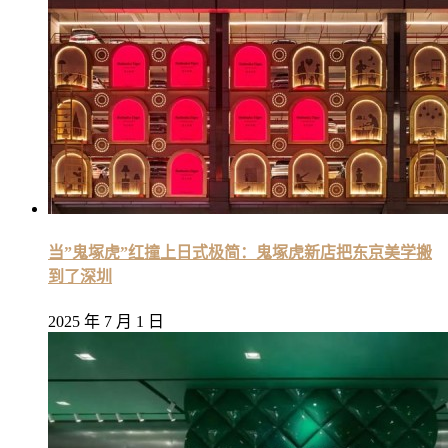
当”鬼塚虎”红撞上日式极简：鬼塚虎新店把东京美学搬
到了深圳
2025 年 7 月 1 日