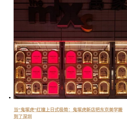
当”鬼塚虎”红撞上日式极简：鬼塚虎新店把东京美学搬
到了深圳