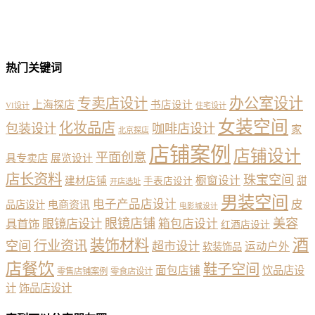
热门关键词
办公室设计
专卖店设计
上海探店
书店设计
VI设计
住宅设计
女装空间
化妆品店
包装设计
咖啡店设计
家
北京探店
店铺案例
店铺设计
平面创意
具专卖店
展览设计
店长资料
珠宝空间
橱窗设计
建材店铺
甜
手表店设计
开店选址
男装空间
电子产品店设计
皮
品店设计
电商资讯
电影城设计
眼镜店铺
美容
具首饰
眼镜店设计
箱包店设计
红酒店设计
酒
装饰材料
行业资讯
空间
超市设计
运动户外
软装饰品
店餐饮
鞋子空间
面包店铺
饮品店设
零售店铺案例
零食店设计
计
饰品店设计