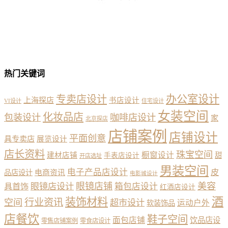
热门关键词
办公室设计
专卖店设计
上海探店
书店设计
VI设计
住宅设计
女装空间
化妆品店
包装设计
咖啡店设计
家
北京探店
店铺案例
店铺设计
平面创意
具专卖店
展览设计
店长资料
珠宝空间
橱窗设计
建材店铺
甜
手表店设计
开店选址
男装空间
电子产品店设计
皮
品店设计
电商资讯
电影城设计
眼镜店铺
美容
具首饰
眼镜店设计
箱包店设计
红酒店设计
酒
装饰材料
行业资讯
空间
超市设计
运动户外
软装饰品
店餐饮
鞋子空间
面包店铺
饮品店设
零售店铺案例
零食店设计