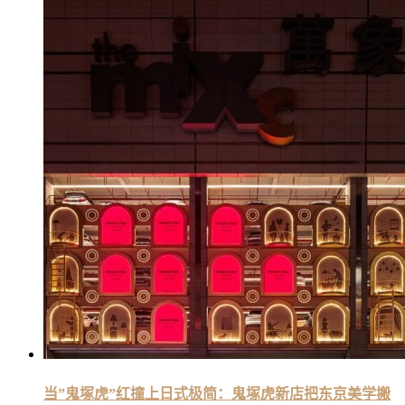
当”鬼塚虎”红撞上日式极简：鬼塚虎新店把东京美学搬