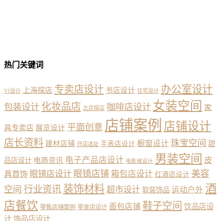
热门关键词
办公室设计
专卖店设计
上海探店
书店设计
VI设计
住宅设计
女装空间
化妆品店
包装设计
咖啡店设计
家
北京探店
店铺案例
店铺设计
平面创意
具专卖店
展览设计
店长资料
珠宝空间
橱窗设计
建材店铺
甜
手表店设计
开店选址
男装空间
电子产品店设计
皮
品店设计
电商资讯
电影城设计
眼镜店铺
美容
具首饰
眼镜店设计
箱包店设计
红酒店设计
酒
装饰材料
行业资讯
空间
超市设计
运动户外
软装饰品
店餐饮
鞋子空间
面包店铺
饮品店设
零售店铺案例
零食店设计
计
饰品店设计