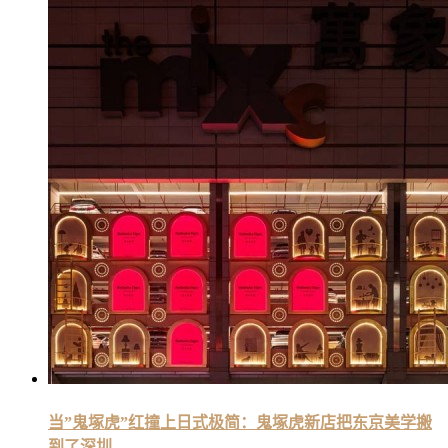
当”鬼塚虎”红撞上日式极简：鬼塚虎新店把东京美学搬
到了深圳