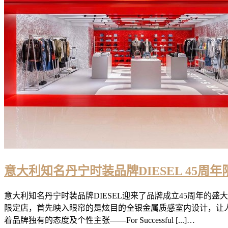
意大利知名丹宁时装品牌DIESEL 45周
意大利知名丹宁时装品牌DIESEL迎来了品牌成立45周年
限定店，首先映入眼帘的是炫目的全银金属质感室内设计，让人
着品牌独有的态度及个性主张——For Successful [...]…