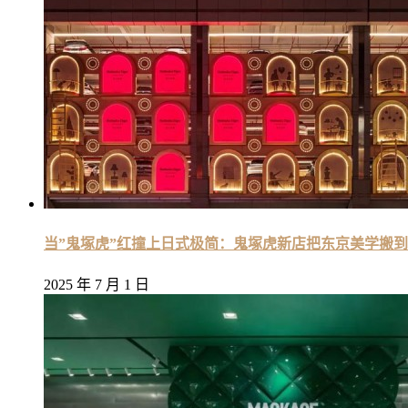
当”鬼塚虎”红撞上日式极简：鬼塚虎新店把东京美学搬
2025 年 7 月 1 日