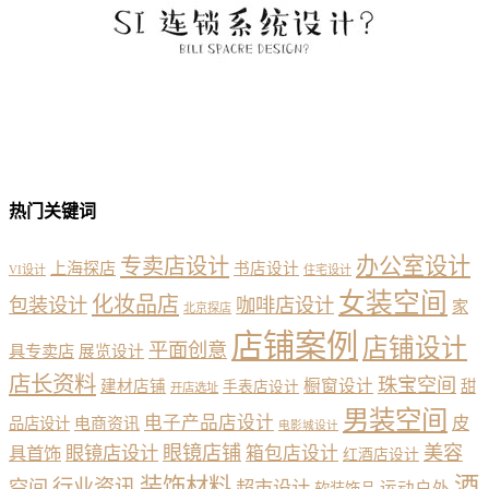
热门关键词
办公室设计
专卖店设计
上海探店
书店设计
VI设计
住宅设计
女装空间
化妆品店
包装设计
咖啡店设计
家
北京探店
店铺案例
店铺设计
平面创意
具专卖店
展览设计
店长资料
珠宝空间
橱窗设计
建材店铺
甜
手表店设计
开店选址
男装空间
电子产品店设计
皮
品店设计
电商资讯
电影城设计
眼镜店铺
美容
具首饰
眼镜店设计
箱包店设计
红酒店设计
酒
装饰材料
行业资讯
空间
超市设计
运动户外
软装饰品