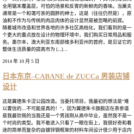
全用锯末覆盖层，可怕的场景和反胃的新鲜肉的香味。当屠夫
通常是一个和蔼可亲的圆胖的绅士，这是（往往仍然是），原
油和不作为与传统的肉店肉体的设计显然是被忽略的前提。
随着城市改造和世界各地的许多社区高档化，我们看到的是一
个更大的重点放在设计的物理环境中，我们购买日常用品和服
务。墨尔本，澳大利亚东南部维多利亚州的首府，是见证它的
整体生活质量的提高市为 [...]…
2014 年 10 月 5 日
日本东京–CABANE de ZUCCa 男装店铺
设计
这是翼德朱卡涩公园改造。当委托项目，我最初的想法是“难
以置信的…不可能是真的！“，因为翼德朱卡旗舰店在表参道
是我最钦佩的当我还是一个男孩刚从高中毕业，虽然我不是一
个时尚的类型。我不敢进入只看了一眼在街上，我很好奇和着
迷的简单而复杂的由镀锌钢框架的材料车间设计很少用于店内