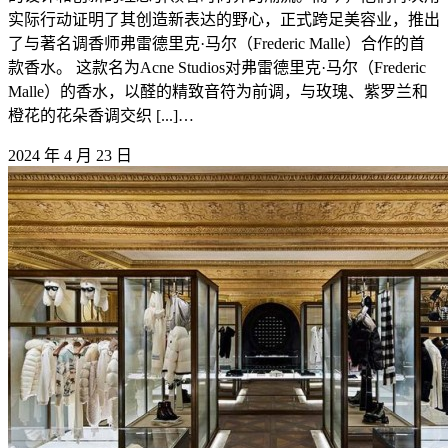
实际行动证明了其创造新表达的野心，正式跨足美容业，推出
了与著名调香师弗雷德里克·马尔（Frederic Malle）合作的首
款香水。 这款名为Acne Studios对弗雷德里克·马尔（Frederic
Malle）的香水，以醛的精致音符为前调，与玫瑰、紫罗兰和
橙花的花朵香调交织 [...]…
2024 年 4 月 23 日