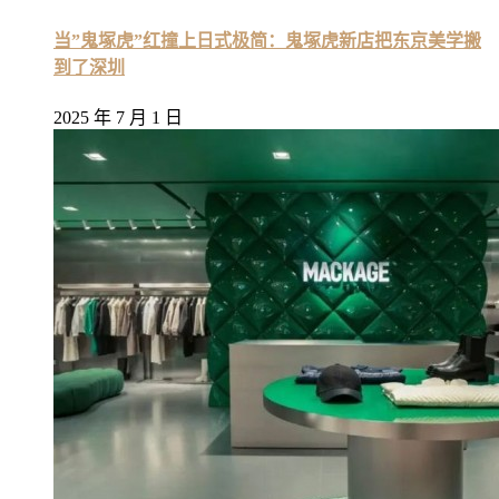
当”鬼塚虎”红撞上日式极简：鬼塚虎新店把东京美学搬
到了深圳
2025 年 7 月 1 日