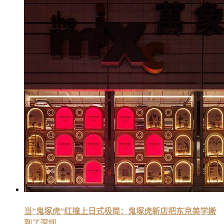
当”鬼塚虎”红撞上日式极简：鬼塚虎新店把东京美学搬
到了深圳