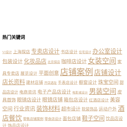
热门关键词
办公室设计
专卖店设计
上海探店
书店设计
VI设计
住宅设计
女装空间
化妆品店
包装设计
咖啡店设计
家
北京探店
店铺案例
店铺设计
平面创意
具专卖店
展览设计
店长资料
珠宝空间
橱窗设计
建材店铺
甜
手表店设计
开店选址
男装空间
电子产品店设计
皮
品店设计
电商资讯
电影城设计
眼镜店铺
美容
具首饰
眼镜店设计
箱包店设计
红酒店设计
酒
装饰材料
行业资讯
空间
超市设计
运动户外
软装饰品
店餐饮
鞋子空间
面包店铺
饮品店设
零售店铺案例
零食店设计
计
饰品店设计