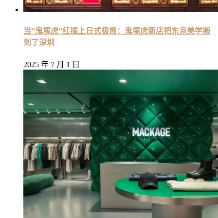
当”鬼塚虎”红撞上日式极简：鬼塚虎新店把东京美学搬
到了深圳
2025 年 7 月 1 日