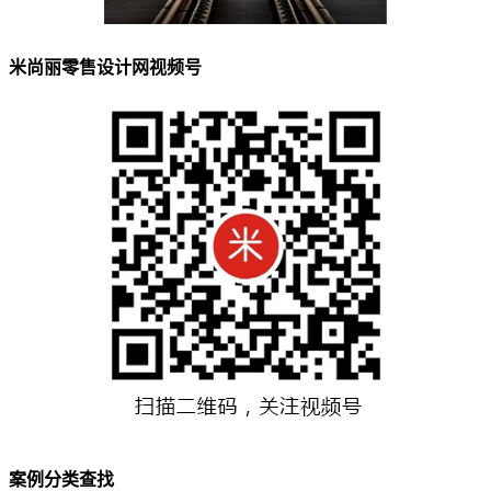
米尚丽零售设计网视频号
案例分类查找