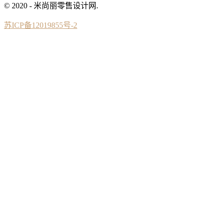
© 2020 - 米尚丽零售设计网.
苏ICP备12019855号-2