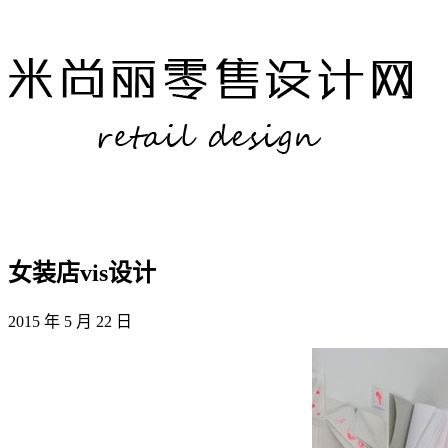
女装店vis设计
2015 年 5 月 22 日