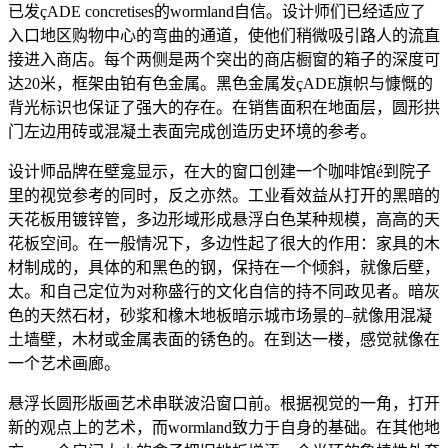
已发çADE concretises的wormland自信。设计师们已经适应了
入口地区购物中心的弯曲的通道，使他们稍微吸引路人的流直
接进入商店。每个两侧是两个突出的商店橱窗的箱子的深度可
达20米，框架由铂有色金属。黑色金属发çADE旗帜与慷慨的
背光标识也保证了强大的存在。在销售面积在地面层，圆形拱
门左边用砖或混凝土表面完成创造历史环境的参考。
设计师品牌在壁龛显示，在大的窗口创建一个咖啡馆é到院子
里的视觉参考的同时，反之亦然。工业看效益从打开的黑暗的
天花板用镀锌管，多边形域形成悬浮白色某种规模，高高的天
花板空间。在一般情况下，多边性起了很大的作用：家具的木
材制成的，具体的和黑色的钢，保持在一个倾斜，就像后壁，
太。和自己定位为对称盛行的文化自信的持不同政见者。暗灰
色的天然石材，砂浆和橡木地板暗示城市场景的–就像用混凝
土墙壁，木材或金属表面的锈色的。在到达一楼，感觉就像在
一个艺术画廊。
悬浮长圆形版画艺术串联波沿窗口前。根据视觉的一角，打开
新的观点上的艺术，而wormland致力于自身的基础。在其他地