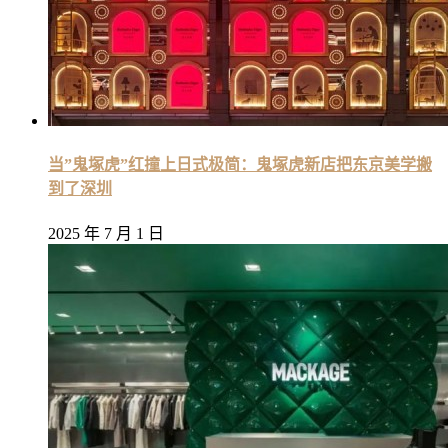
当”鬼塚虎”红撞上日式极简：鬼塚虎新店把东京美学搬
到了深圳
2025 年 7 月 1 日