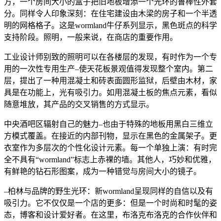
方，一个房间大小的盒子把旧地板增添一个光环的鲁棒性外套
分。同样令人印象深刻：在住宅建设由木梁的房子和一个半透
明的网格格子。这是wormland牛仔系列显示，黑色斑点的科学
支持阶段。照明，一般来说，在商店的重要作用。
工业设计师别致的照明可以在各楼层的发现，有时作为一个专
用的一次性专用生产–使天花板景观值得发现整个室内。第二
层，提出了一种用混凝土和砖表面圆形监狱，后壁由木材，家
具是在功能上，光有吸引力。如用混凝土板的焦点元素，看似
随意堆放，其产品的交叉销售的方式显示。
中央酒吧区辐射自己的魅力–也由于特殊的地板用黑白三维立
方模式覆盖。在接近的内部刊物，显示在黑色的金属架子。更
衣室作为多层次的个性化设计元素。每一个单独上演：有时完
全不具有“wormland”标志上赤裸的墙。其他人，巧妙和优雅，
有鲜艳的钻石形图案，成为一种错觉与房间大小的镜子。
–柏林与品牌的野生光环：新wormland呈现同样的自信以及有
吸引力。它不仅仅是一个店的更多：但是一个时尚和时髦的姿
态，博客和设计爱好者。在这里，布洛克布洛克的合作伙伴和