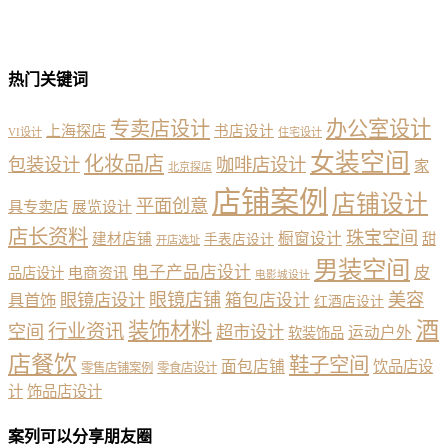
热门关键词
办公室设计
专卖店设计
上海探店
书店设计
VI设计
住宅设计
女装空间
化妆品店
包装设计
咖啡店设计
家
北京探店
店铺案例
店铺设计
平面创意
具专卖店
展览设计
店长资料
珠宝空间
橱窗设计
建材店铺
甜
手表店设计
开店选址
男装空间
电子产品店设计
皮
品店设计
电商资讯
电影城设计
眼镜店铺
美容
具首饰
眼镜店设计
箱包店设计
红酒店设计
酒
装饰材料
行业资讯
空间
超市设计
运动户外
软装饰品
店餐饮
鞋子空间
面包店铺
饮品店设
零售店铺案例
零食店设计
计
饰品店设计
案列可以分享朋友圈