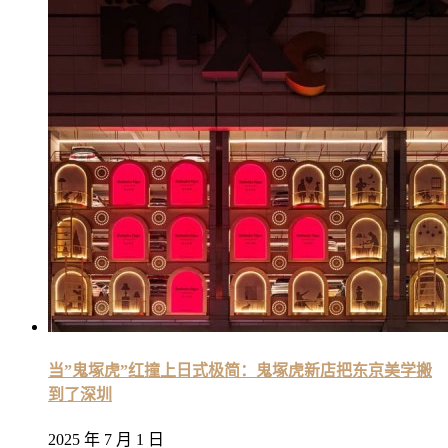
当”鬼塚虎”红撞上日式极简：鬼塚虎新店把东京美学搬
到了深圳
2025 年 7 月 1 日