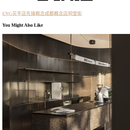
ENG
买手店
先锋概念
成都
概念店
祠堂街
You Might Also Like