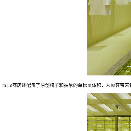
m-i-d商店还配备了原创椅子和抽象的单松鼠体积，为顾客