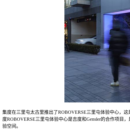
集度在三里屯太古里推出了ROBOVERSE三里屯体验中心，
度ROBOVERSE三里屯体验中心是吉度和Gensler的
验空间。