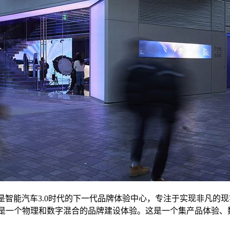
这是智能汽车3.0时代的下一代品牌体验中心，专注于实现非凡
合作项目，是一个物理和数字混合的品牌建设体验。这是一个集产品体