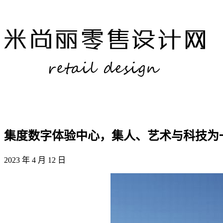
集度数字体验中心，集人、艺术与科技为
2023 年 4 月 12 日