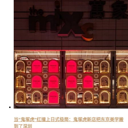
当”鬼塚虎”红撞上日式极简：鬼塚虎新店把东京美学搬
到了深圳