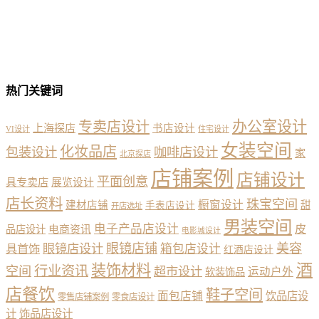
热门关键词
办公室设计
专卖店设计
上海探店
书店设计
VI设计
住宅设计
女装空间
化妆品店
包装设计
咖啡店设计
家
北京探店
店铺案例
店铺设计
平面创意
具专卖店
展览设计
店长资料
珠宝空间
橱窗设计
建材店铺
甜
手表店设计
开店选址
男装空间
电子产品店设计
皮
品店设计
电商资讯
电影城设计
眼镜店铺
美容
具首饰
眼镜店设计
箱包店设计
红酒店设计
酒
装饰材料
行业资讯
空间
超市设计
运动户外
软装饰品
店餐饮
鞋子空间
面包店铺
饮品店设
零售店铺案例
零食店设计
计
饰品店设计