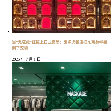
当”鬼塚虎”红撞上日式极简：鬼塚虎新店把东京美学搬
到了深圳
2025 年 7 月 1 日