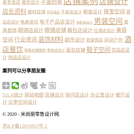
店铺案例
店铺设计
平面创意
具专卖店
展览设计
店长资料
珠宝空间
橱窗设计
建材店铺
甜
手表店设计
开店选址
男装空间
电子产品店设计
皮
品店设计
电商资讯
电影城设计
眼镜店铺
美容
具首饰
眼镜店设计
箱包店设计
红酒店设计
酒
装饰材料
行业资讯
空间
超市设计
运动户外
软装饰品
店餐饮
鞋子空间
面包店铺
饮品店设
零售店铺案例
零食店设计
计
饰品店设计
案列可以分享朋友圈
51LA统计
网站地图
店铺设计
快闪店设计
办公室设计
餐厅设
计
比李空间设计
© 2020 - 米尚丽零售设计网.
苏ICP备12019855号-2