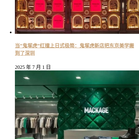
当”鬼塚虎”红撞上日式极简：鬼塚虎新店把东京美学搬
到了深圳
2025 年 7 月 1 日