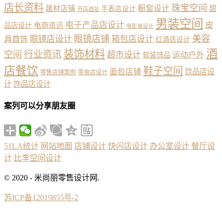
店长资料
珠宝空间
橱窗设计
建材店铺
甜
手表店设计
开店选址
男装空间
电子产品店设计
皮
品店设计
电商资讯
电影城设计
眼镜店铺
美容
具首饰
眼镜店设计
箱包店设计
红酒店设计
酒
装饰材料
行业资讯
空间
超市设计
运动户外
软装饰品
店餐饮
鞋子空间
面包店铺
饮品店设
零售店铺案例
零食店设计
计
饰品店设计
案列可以分享朋友圈
51LA统计
网站地图
店铺设计
快闪店设计
办公室设计
餐厅设
计
比李空间设计
© 2020 - 米尚丽零售设计网.
苏ICP备12019855号-2