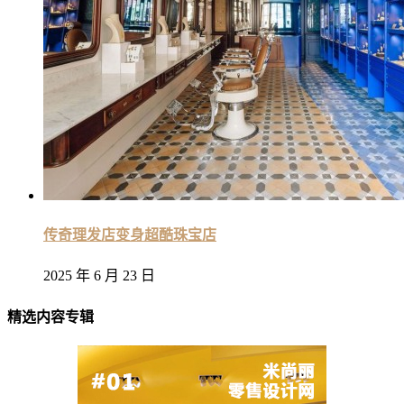
传奇理发店变身超酷珠宝店
2025 年 6 月 23 日
精选内容专辑