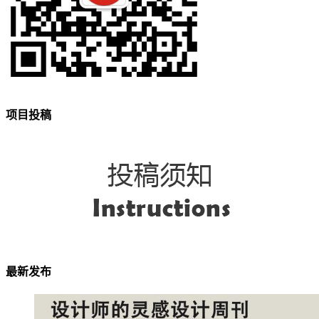
项目投稿
最新发布