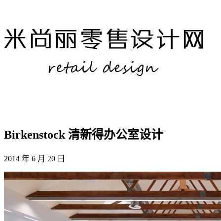
Birkenstock 清新得办公室设计
2014 年 6 月 20 日