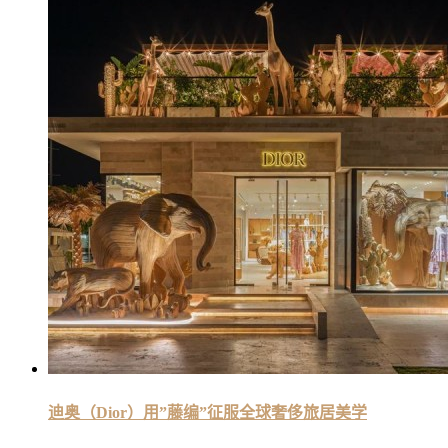
迪奥（Dior）用”藤编”征服全球奢侈旅居美学