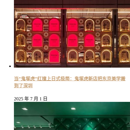
当”鬼塚虎”红撞上日式极简：鬼塚虎新店把东京美学搬
到了深圳
2025 年 7 月 1 日