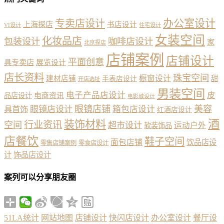
办公室设计
专卖店设计
上海探店
书店设计
VI设计
住宅设计
女装空间
化妆品店
包装设计
咖啡店设计
家
北京探店
店铺案例
店铺设计
平面创意
具专卖店
展览设计
店长资料
珠宝空间
橱窗设计
建材店铺
甜
手表店设计
开店选址
男装空间
电子产品店设计
皮
品店设计
电商资讯
电影城设计
眼镜店铺
美容
具首饰
眼镜店设计
箱包店设计
红酒店设计
酒
装饰材料
行业资讯
空间
超市设计
运动户外
软装饰品
店餐饮
鞋子空间
面包店铺
饮品店设
零售店铺案例
零食店设计
计
饰品店设计
案列可以分享朋友圈
51LA统计
网站地图
店铺设计
快闪店设计
办公室设计
餐厅设