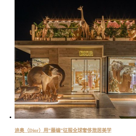
迪奥（Dior）用”藤编”征服全球奢侈旅居美学