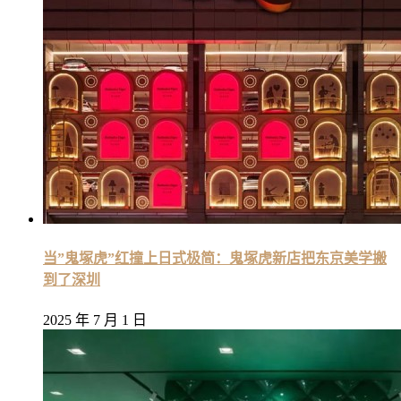
当”鬼塚虎”红撞上日式极简：鬼塚虎新店把东京美学搬
到了深圳
2025 年 7 月 1 日