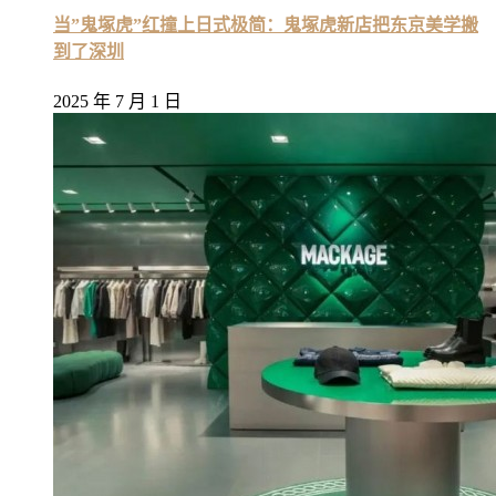
当”鬼塚虎”红撞上日式极简：鬼塚虎新店把东京美学搬
到了深圳
2025 年 7 月 1 日