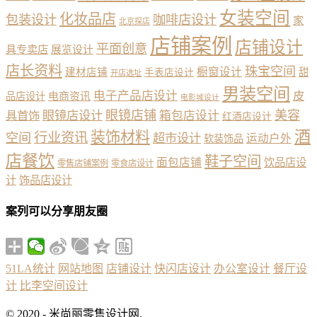
女装空间
化妆品店
包装设计
咖啡店设计
家
北京探店
店铺案例
店铺设计
平面创意
具专卖店
展览设计
店长资料
珠宝空间
橱窗设计
建材店铺
甜
手表店设计
开店选址
男装空间
电子产品店设计
皮
品店设计
电商资讯
电影城设计
眼镜店铺
美容
具首饰
眼镜店设计
箱包店设计
红酒店设计
酒
装饰材料
行业资讯
空间
超市设计
运动户外
软装饰品
店餐饮
鞋子空间
面包店铺
饮品店设
零售店铺案例
零食店设计
计
饰品店设计
案列可以分享朋友圈
51LA统计
网站地图
店铺设计
快闪店设计
办公室设计
餐厅设
计
比李空间设计
© 2020 - 米尚丽零售设计网.