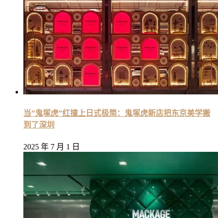
当”鬼塚虎”红撞上日式极简：鬼塚虎新店把东京美学搬
到了深圳
2025 年 7 月 1 日