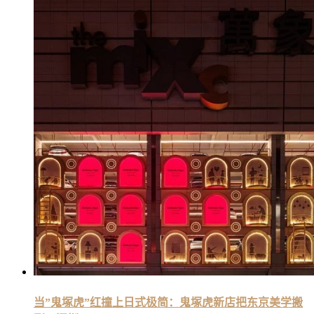
当”鬼塚虎”红撞上日式极简：鬼塚虎新店把东京美学搬