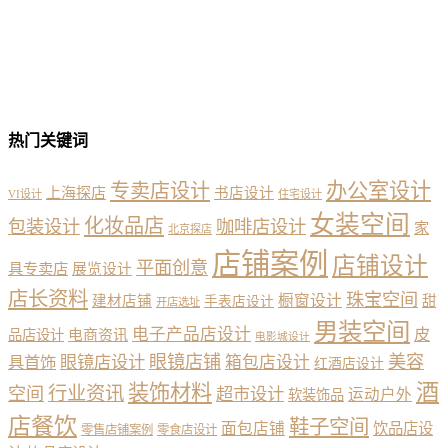
热门关键词
办公室设计
专卖店设计
上海探店
书店设计
VI设计
住宅设计
女装空间
化妆品店
包装设计
咖啡店设计
家
北京探店
店铺案例
店铺设计
平面创意
具专卖店
展览设计
店长资料
珠宝空间
橱窗设计
建材店铺
甜
手表店设计
开店选址
男装空间
电子产品店设计
皮
品店设计
电商资讯
电影城设计
眼镜店铺
美容
具首饰
眼镜店设计
箱包店设计
红酒店设计
酒
装饰材料
行业资讯
空间
超市设计
运动户外
软装饰品
店餐饮
鞋子空间
面包店铺
饮品店设
零售店铺案例
零食店设计